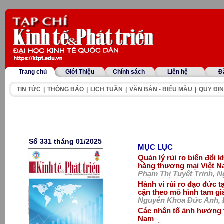
Trang chủ
Giới Thiệu
Chính sách
Liên hệ
Đ
TIN TỨC
|
THÔNG BÁO
|
LỊCH TUẦN
|
VĂN BẢN - BIỂU MẪU
|
QUY ĐỊN
Số 331 tháng 01/2025
MỤC LỤC
Quản lý rủi ro biến đổi 
hàng thương mại Việt 
Phạm Thị Tuyết Trinh, 
Hành vi rủi ro đạo đức t
cận theo mô hình tam giá
Nguyễn Khoa Đức Anh, Đ
Các nhân tố ảnh hưởng t
Nam