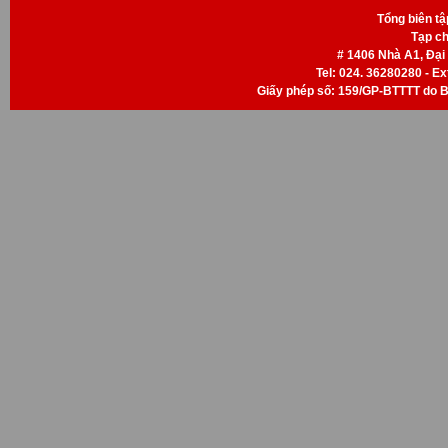
Tổng biên t
Tạp ch
# 1406 Nhà A1, Đại
Tel: 024. 36280280 - Ext
Giấy phép số: 159/GP-BTTTT do B