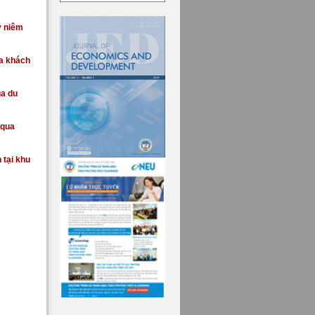
y niêm
ủa khách
ủa du
 qua
 tại khu