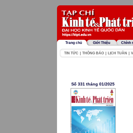
Trang chủ
Giới Thiệu
Chính 
TIN TỨC
|
THÔNG BÁO
|
LỊCH TUẦN
|
V
Số 331 tháng 01/2025