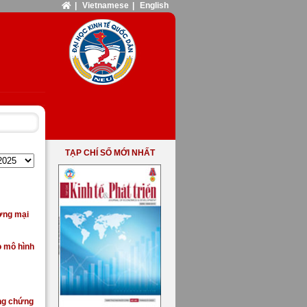
|
Vietnamese
|
English
TẠP CHÍ SỐ MỚI NHẤT
ương mại
o mô hình
ằng chứng