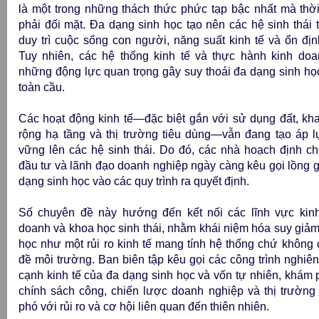
là một trong những thách thức phức tạp bậc nhất mà thời
phải đối mặt. Đa dạng sinh học tạo nên các hệ sinh thái t
duy trì cuộc sống con người, năng suất kinh tế và ổn đị
Tuy nhiên, các hệ thống kinh tế và thực hành kinh doan
những động lực quan trọng gây suy thoái đa dạng sinh họ
toàn cầu.
Các hoạt động kinh tế—đặc biệt gắn với sử dụng đất, kh
rộng hạ tầng và thị trường tiêu dùng—vẫn đang tạo áp 
vững lên các hệ sinh thái. Do đó, các nhà hoạch định ch
đầu tư và lãnh đạo doanh nghiệp ngày càng kêu gọi lồng 
dạng sinh học vào các quy trình ra quyết định.
Số chuyên đề này hướng đến kết nối các lĩnh vực kinh
doanh và khoa học sinh thái, nhằm khái niệm hóa suy giả
học như một rủi ro kinh tế mang tính hệ thống chứ không 
đề môi trường. Ban biên tập kêu gọi các công trình nghiê
cạnh kinh tế của đa dạng sinh học và vốn tự nhiên, khám
chính sách công, chiến lược doanh nghiệp và thị trường 
phó với rủi ro và cơ hội liên quan đến thiên nhiên.