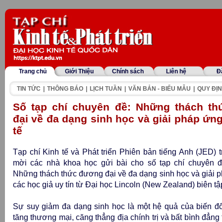
Trang chủ
Giới Thiệu
Chính sách
Liên hệ
Đ
TIN TỨC
|
THÔNG BÁO
|
LỊCH TUẦN
|
VĂN BẢN - BIỂU MẪU
|
QUY ĐỊN
Số tạp chí chuyên đề: Những thách t
đại về đa dạng sinh học và giải pháp ứn
tế
Tạp chí Kinh tế và Phát triển Phiên bản tiếng Anh (JED)
t
mời các nhà khoa học gửi bài cho số tạp chí chuyên 
Những thách thức đương đại về đa dạng sinh học và giải p
các học giả uy tín từ Đại học Lincoln (New Zealand) biên tậ
Sự suy giảm đa dạng sinh học là một hệ quả của biến đổi
tăng thương mại, căng thẳng địa chính trị và bất bình đẳng