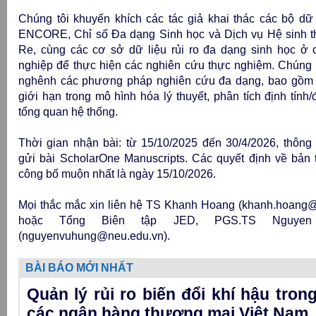
Chúng tôi khuyến khích các tác giả khai thác các bộ dữ
ENCORE, Chỉ số Đa dạng Sinh học và Dịch vụ Hệ sinh t
Re, cùng các cơ sở dữ liệu rủi ro đa dạng sinh học ở
nghiệp để thực hiện các nghiên cứu thực nghiệm. Chúng 
nghênh các phương pháp nghiên cứu đa dạng, bao gồm
giới hạn trong mô hình hóa lý thuyết, phân tích định tính
tổng quan hệ thống.
Thời gian nhận bài: từ 15/10/2025 đến 30/4/2026, thôn
gửi bài ScholarOne Manuscripts
. Các quyết định về bản
công bố muộn nhất là ngày 15/10/2026.
Mọi thắc mắc xin liên hệ TS Khanh Hoang (khanh.hoang@l
hoặc Tổng Biên tập JED, PGS.TS Nguye
(nguyenvuhung@neu.edu.vn).
BÀI BÁO MỚI NHẤT
Quản lý rủi ro biến đổi khí hậu tron
các ngân hàng thương mại Việt Nam