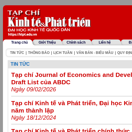
Trang chủ
Giới Thiệu
Chính sách
Liên hệ
Đ
TIN TỨC
|
THÔNG BÁO
|
LỊCH TUẦN
|
VĂN BẢN - BIỂU MẪU
|
QUY ĐỊN
TIN TỨC
Tạp chí Journal of Economics and Dev
Draft List của ABDC
Ngày 09/02/2026
Tạp chí Kinh tế và Phát triển, Đại học K
năm thành lập
Ngày 18/12/2024
Tạp chí Kinh tế và Phát triển chính th