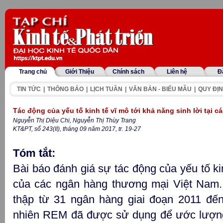
Trang chủ
Giới Thiệu
Chính sách
Liên hệ
Đ
TIN TỨC
|
THÔNG BÁO
|
LỊCH TUẦN
|
VĂN BẢN - BIỂU MẪU
|
QUY ĐỊN
Tác động của yếu tố kinh tế vĩ mô tới khả năng sinh lời tại
Nguyễn Thị Diệu Chi, Nguyễn Thị Thùy Trang
KT&PT, số 243(II), tháng 09 năm 2017, tr. 19-27
Tóm tắt:
Bài báo đánh giá sự tác động của yếu tố kin
của các ngân hàng thương mại Việt Nam. 
thập từ 31 ngân hàng giai đoạn 2011 đế
nhiên REM đã được sử dụng để ước lượng 