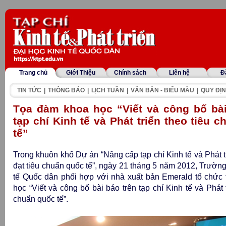
Trang chủ
Giới Thiệu
Chính sách
Liên hệ
Đ
TIN TỨC
|
THÔNG BÁO
|
LỊCH TUẦN
|
VĂN BẢN - BIỂU MẪU
|
QUY ĐỊN
Tọa đàm khoa học “Viết và công bố bài
tạp chí Kinh tế và Phát triển theo tiêu 
tế”
Trong khuôn khổ Dự án “Nâng cấp tạp chí Kinh tế và Phát t
đạt tiêu chuẩn quốc tế”, ngày 21 tháng 5 năm 2012, Trườn
tế Quốc dân phối hợp với nhà xuất bản Emerald tổ chức
học “Viết và công bố bài báo trên tạp chí Kinh tế và Phát t
chuẩn quốc tế”.