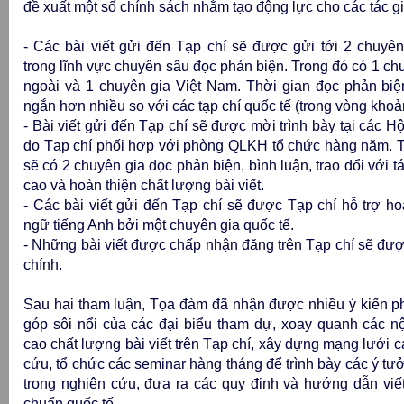
đề xuất một số chính sách nhằm tạo động lực cho các tác gi
- Các bài viết gửi đến Tạp chí sẽ được gửi tới 2 chuyên
trong lĩnh vực chuyên sâu đọc phản biện. Trong đó có 1 c
ngoài và 1 chuyên gia Việt Nam. Thời gian đọc phản biệ
ngắn hơn nhiều so với các tạp chí quốc tế (trong vòng khoả
- Bài viết gửi đến Tạp chí sẽ được mời trình bày tại các Hộ
do Tạp chí phối hợp với phòng QLKH tổ chức hàng năm. T
sẽ có 2 chuyên gia đọc phản biện, bình luận, trao đổi với t
cao và hoàn thiện chất lượng bài viết.
- Các bài viết gửi đến Tạp chí sẽ được Tạp chí hỗ trợ h
ngữ tiếng Anh bởi một chuyên gia quốc tế.
- Những bài viết được chấp nhận đăng trên Tạp chí sẽ được
chính.
Sau hai tham luận, Tọa đàm đã nhận được nhiều ý kiến ph
góp sôi nổi của các đại biểu tham dự, xoay quanh các n
cao chất lượng bài viết trên Tạp chí, xây dựng mạng lưới 
cứu, tổ chức các seminar hàng tháng để trình bày các ý tư
trong nghiên cứu, đưa ra các quy định và hướng dẫn viết
chuẩn quốc tế...