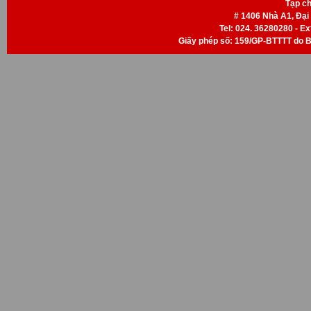
Tạp ch
# 1406 Nhà A1, Đại
Tel: 024. 36280280 - Ext
Giấy phép số: 159/GP-BTTTT do B